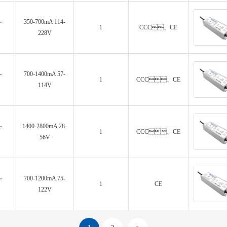
～
350-700mA 114-
1
CCC、CE
228V
～
700-1400mA 57-
1
CCC、CE
114V
～
1400-2800mA 28-
1
CCC、CE
56V
～
700-1200mA 75-
1
CE
122V