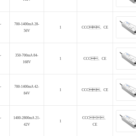
～
700-1400mA 28-
1
CCC、CE
56V
～
350-700mA 84-
1
CCC、CE
168V
～
700-1400mA 42-
1
CCC、CE
84V
～
1400-2800mA 21-
CCC、
1
42V
CE