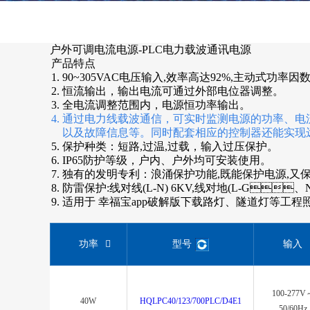
户外可调电流电源-PLC电力载波通讯电源
产品特点
1. 90~305VAC电压输入,效率高达92%,主动式功率因数
2.
恒流输出，输出电流可通过外部电位器调整。
3. 全电流调整范围内，电源恒功率输出。
4.
通过电力线载波通信，可实时监测电源的功率、电流
以及故障信息等。同时配套相应的控制器还能实现远程无
5.
保护种类：短路,过温,过载，输入过压保护。
6.
IP65防护等级，户内、户外均可安装使用。
7.
独有的发明专利：浪涌保护功能,既能保护电源,又保
8.
防雷保护:线对线(L-N) 6KV,线对地(L-G、N
9.
适用于 幸福宝app破解版下载路灯、隧道灯等工程照
功率
型号
输入
100-277V
40W
HQLPC40/123/700PLC/D4E1
50/60Hz