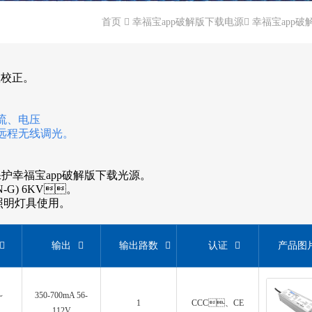
首页
幸福宝app破解版下载电源
幸福宝app
校正。
、电压
线调光。
护幸福宝app破解版下载光源。
-G) 6KV。
明灯具使用。
输出
输出路数
认证
产品图
～
350-700mA 56-
1
CCC、CE
112V