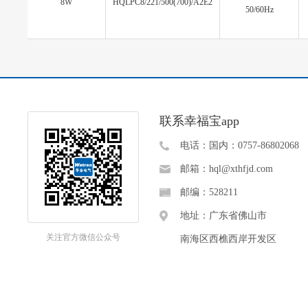
8W
HQLPC8/221/500(700)/A2E2
50/60Hz
联系幸福宝app
电话：国内：0757-86802068
邮箱：hql@xthfjd.com
邮编：528211
地址：广东省佛山市
关注官方微信公众号
南海区西樵西岸开发区
Copyright © 2019 佛山市幸福宝app电气照明有限公司 All Rights Reserved
粤ICP