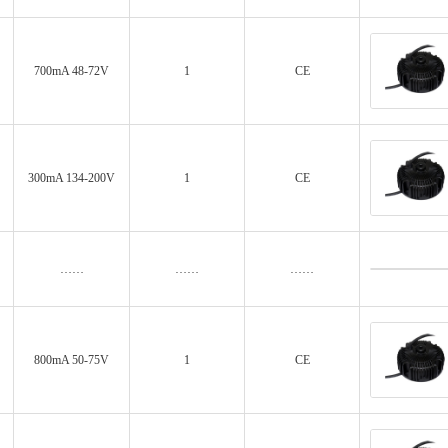
700mA 48-72V
1
CE
300mA 134-200V
1
CE
……
……
……
800mA 50-75V
1
CE