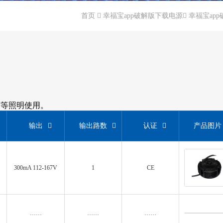
首页
幸福宝app破解版下载电源
幸福宝ap
灯等照明使用。
输出
输出路数
认证
产品图片
300mA 112-167V
1
CE
……
……
……