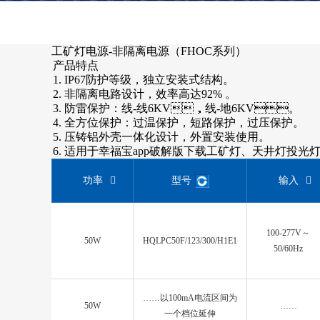
工矿灯电源-非隔离电源（FHOC系列）
产品特点
1. IP67防护等级，独立安装式结构。
2. 非隔离电路设计，效率高达92%
。
3. 防雷保护：线-线6KV，线-地6KV。
4. 全方位保护：过温保护，短路保护，过压保护。
5. 压铸铝外壳一体化设计，外置安装使用。
6. 适用于幸福宝app破解版下载工矿灯、天井灯投光
功率
型号
输入
100-277V～
50W
HQLPC50F/123/300/H1E1
50/60Hz
……以100mA电流区间为
50W
……
一个档位延伸