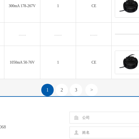
300mA 178-267V
1
CE
……
……
……
1050mA 50-76V
1
CE
1
2
3
>
068