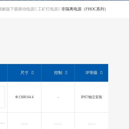
p破解版下载驱动电源
工矿灯电源
非隔离电源（FHOC系列）
尺寸
控制
IP等级
Ф:130H:64.4
-
IP67/独立安装
……
……
……