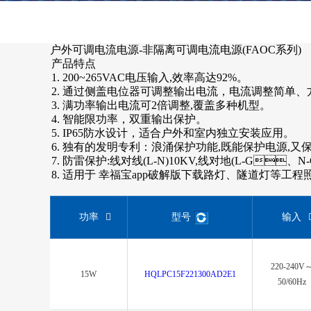
户外可调电流电源-非隔离可调电流电源(FAOC系列)
产品特点
1. 200~265VAC电压输入,效率高达92%。
2. 通过侧盖电位器可调整输出电流，电流调整简单、方便
3. 满功率输出电流可2倍调整,覆盖多种机型。
4. 智能限功率，双重输出保护。
5. IP65防水设计，适合户外和室内独立安装应用。
6. 独有的发明专利：浪涌保护功能,既能保护电源,又保护
7. 防雷保护:线对线(L-N)10KV,线对地(L-G、N
8. 适用于 幸福宝app破解版下载路灯、隧道灯等工程照明
功率
型号
输入
220-240V
15W
HQLPC15F221300AD2E1
50/60Hz