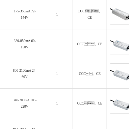
～
175-350mA 72-
CCC、
1
144V
CE
～
330-850mA 60-
1
CCC、CE
150V
～
850-2100mA 24-
1
CCC、CE
60V
～
340-700mA 105-
1
CCC、CE
220V