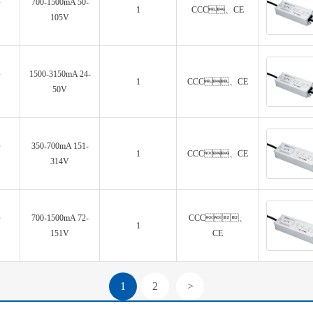
～
700-1500mA 50-
1
CCC、CE
105V
～
1500-3150mA 24-
1
CCC、CE
50V
～
350-700mA 151-
1
CCC、CE
314V
～
700-1500mA 72-
CCC、
1
151V
CE
1
2
>