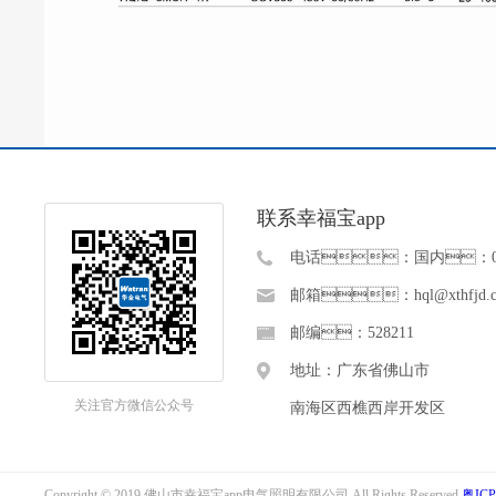
联系幸福宝app
电话：国内：0757
邮箱：hql@xthfjd.
邮编：528211
地址：广东省佛山市
关注官方微信公众号
南海区西樵西岸开发区
Copyright © 2019 佛山市幸福宝app电气照明有限公司 All Rights Reserved
粤ICP