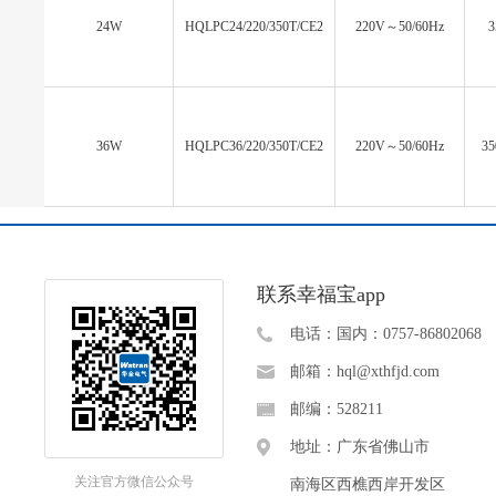
24W
HQLPC24/220/350T/CE2
220V～50/60Hz
3
36W
HQLPC36/220/350T/CE2
220V～50/60Hz
35
联系幸福宝app
电话：国内：0757-86802068
邮箱：hql@xthfjd.com
邮编：528211
地址：广东省佛山市
关注官方微信公众号
南海区西樵西岸开发区