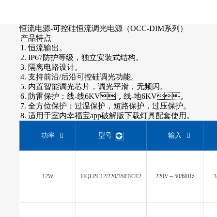
恒流电源-可控硅恒流调光电源（OCC-DIM系列）
产品特点
1. 恒流输出。
2. IP67防护等级，独立安装式结构。
3. 隔离电路设计。
4. 支持前沿/后沿可控硅调光功能。
5. 内置智能调光芯片，调光平滑，无频闪。
6. 防雷保护：线-线6KV，线-地6KV。
7. 全方位保护：过温保护，短路保护，过压保护。
8. 适用于室内幸福宝app破解版下载灯具配套使用。
功率
型号
输入
12W
HQLPC12/220/350T/CE2
220V～50/60Hz
3