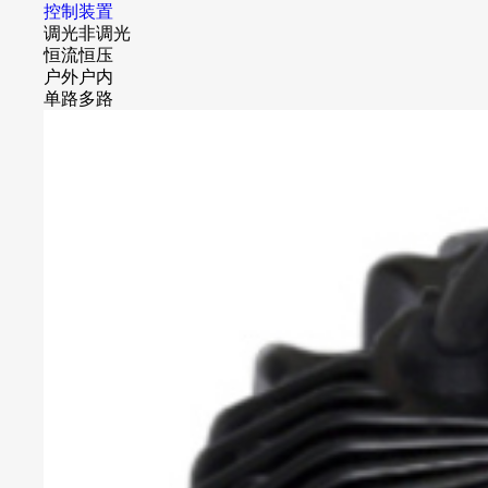
控制装置
调光
非调光
恒流
恒压
户外
户内
单路
多路